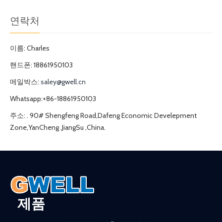
연락처
이름: Charles
핸드폰: 18861950103
메일박스:
saley@gwell.cn
Whatsapp:+86-18861950103
주소: . 90# Shengfeng Road,Dafeng Economic Develepment
Zone,YanCheng ,JiangSu ,China.
제품