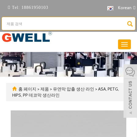
Korean
Tel:
18861950103
탐
색
전
환
홈 페이지
>
제품
>
유연막 압출 생산 라인
>
ASA, PETG,
HIPS, PP 데코막 생산라인